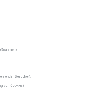
maßnahmen).
kehrender Besucher).
ng von Cookies).