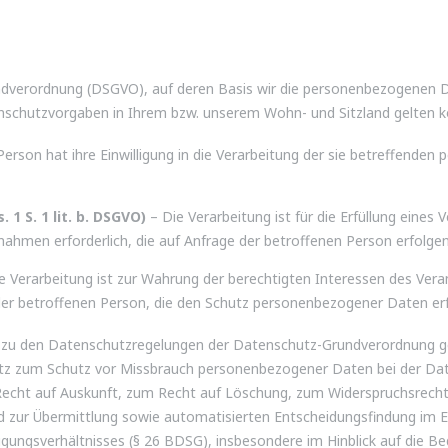
dverordnung (DSGVO), auf deren Basis wir die personenbezogenen Da
nschutzvorgaben in Ihrem bzw. unserem Wohn- und Sitzland gelten 
erson hat ihre Einwilligung in die Verarbeitung der sie betreffende
1 S. 1 lit. b. DSGVO)
– Die Verarbeitung ist für die Erfüllung eines 
nahmen erforderlich, die auf Anfrage der betroffenen Person erfolgen
e Verarbeitung ist zur Wahrung der berechtigten Interessen des Veran
 der betroffenen Person, die den Schutz personenbezogener Daten er
ch zu den Datenschutzregelungen der Datenschutz-Grundverordnung g
etz zum Schutz vor Missbrauch personenbezogener Daten bei der D
echt auf Auskunft, zum Recht auf Löschung, zum Widerspruchsrecht,
ur Übermittlung sowie automatisierten Entscheidungsfindung im Einze
igungsverhältnisses (§ 26 BDSG), insbesondere im Hinblick auf die 